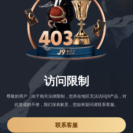
访问限制
尊敬的用户，由于相关法律限制，您所在地区无法访问J9产品，对
此造成的不便，我们深表歉意，您如有疑问请联系客服。
联系客服