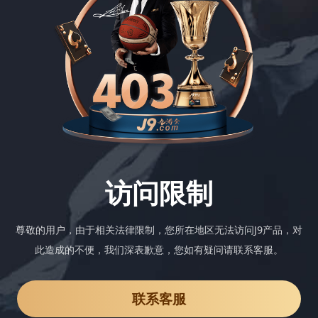
访问限制
尊敬的用户，由于相关法律限制，您所在地区无法访问J9产品，对
此造成的不便，我们深表歉意，您如有疑问请联系客服。
联系客服