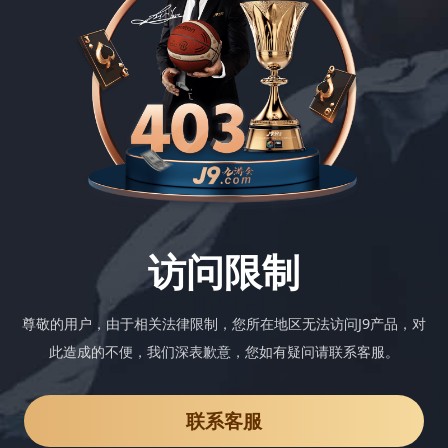
访问限制
尊敬的用户，由于相关法律限制，您所在地区无法访问J9产品，对
此造成的不便，我们深表歉意，您如有疑问请联系客服。
联系客服