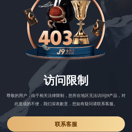
访问限制
尊敬的用户，由于相关法律限制，您所在地区无法访问J9产品，对
此造成的不便，我们深表歉意，您如有疑问请联系客服。
联系客服