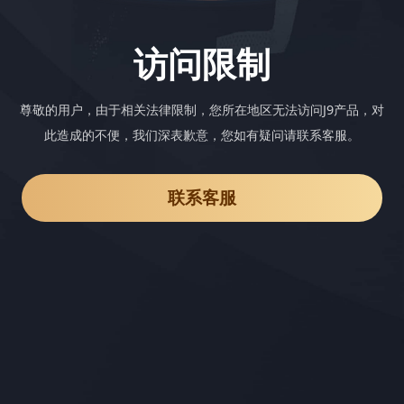
访问限制
尊敬的用户，由于相关法律限制，您所在地区无法访问J9产品，对
此造成的不便，我们深表歉意，您如有疑问请联系客服。
联系客服