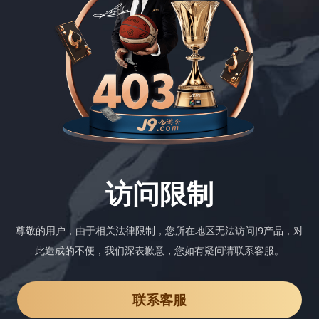
访问限制
尊敬的用户，由于相关法律限制，您所在地区无法访问J9产品，对
此造成的不便，我们深表歉意，您如有疑问请联系客服。
联系客服