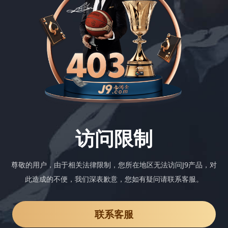
访问限制
尊敬的用户，由于相关法律限制，您所在地区无法访问J9产品，对
此造成的不便，我们深表歉意，您如有疑问请联系客服。
联系客服